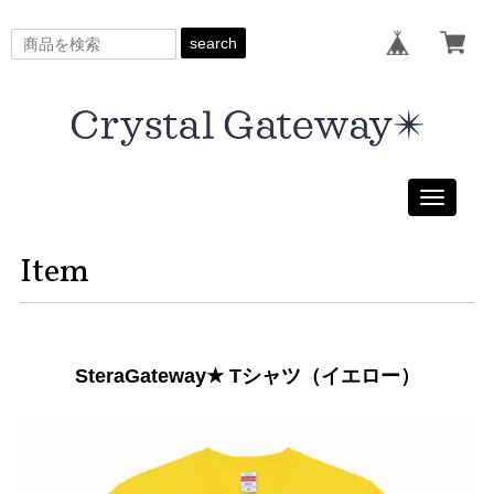
search
Toggle
navigati
Item
SteraGateway★ Tシャツ（イエロー）